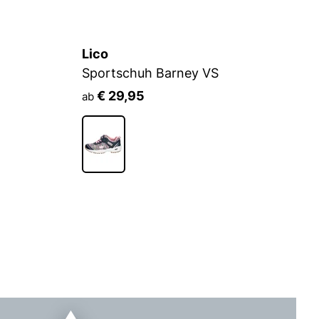
Lico
L
Sportschuh Barney VS
S
€ 29,95
ab
a