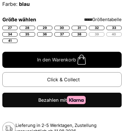
Farbe:
blau
Größe wählen
Größentabelle
27
28
29
30
31
32
33
34
35
36
37
38
39
40
41
In den Warenkorb
Click & Collect
Lieferung in 2-5 Werktagen, Zustellung