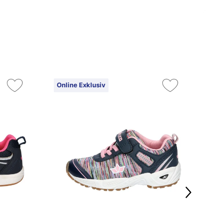
Online Exklusiv
On