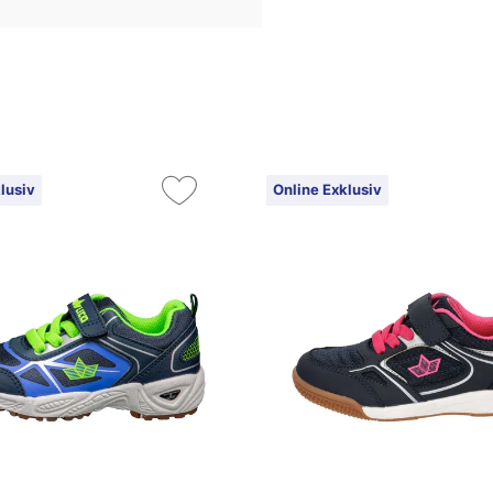
lusiv
Online Exklusiv