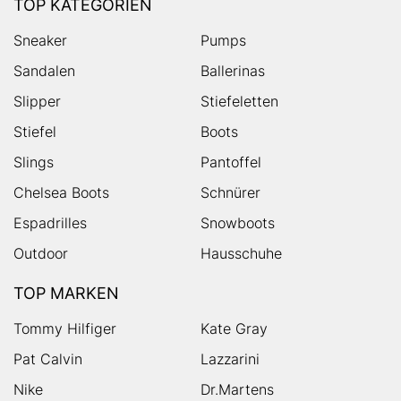
TOP KATEGORIEN
Sneaker
Pumps
Sandalen
Ballerinas
Slipper
Stiefeletten
Stiefel
Boots
Slings
Pantoffel
Chelsea Boots
Schnürer
Espadrilles
Snowboots
Outdoor
Hausschuhe
TOP MARKEN
Tommy Hilfiger
Kate Gray
Pat Calvin
Lazzarini
Nike
Dr.Martens