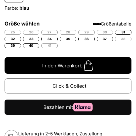
Farbe:
blau
Größe wählen
Größentabelle
25
26
27
28
29
30
31
32
33
34
35
36
37
38
39
40
41
In den Warenkorb
Click & Collect
Lieferung in 2-5 Werktagen, Zustellung