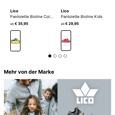
Lico
Lico
L
s
Pantolette Bioline Colored Kids
Pantolette Bioline Kids
€ 35,95
€ 29,95
ab
ab
a
Mehr von der Marke