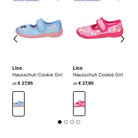
Lico
Lico
L
Hausschuh Cookie Girl
Hausschuh Cookie Girl
H
€ 27,95
€ 27,95
ab
ab
a