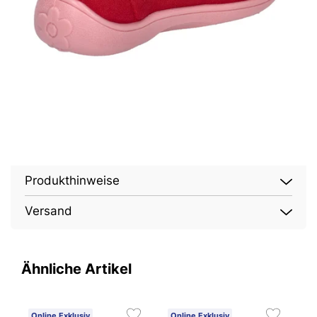
Produkthinweise
Versand
Ähnliche Artikel
Online Exklusiv
Online Exklusiv
O