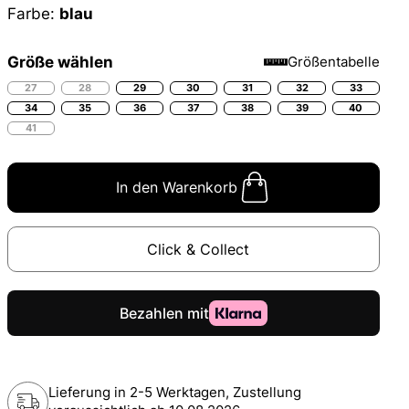
Farbe:
blau
Größe wählen
Größentabelle
27
28
29
30
31
32
33
34
35
36
37
38
39
40
41
In den Warenkorb
Click & Collect
Lieferung in 2-5 Werktagen, Zustellung