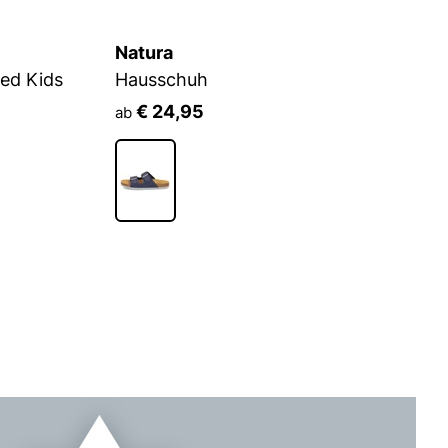
Natura
L
red Kids
Hausschuh
Pa
€ 24,95
ab
a