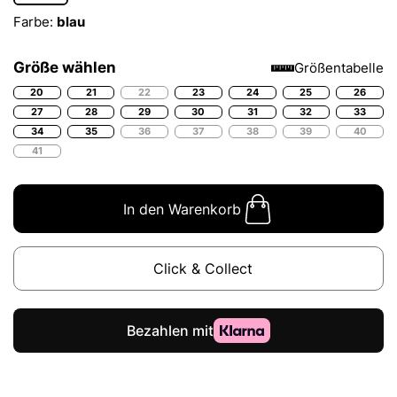
Farbe:
blau
Größe wählen
Größentabelle
20
21
22
23
24
25
26
27
28
29
30
31
32
33
34
35
36
37
38
39
40
41
In den Warenkorb
Click & Collect