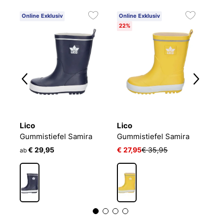
Online Exklusiv
Online Exklusiv
O
22%
Lico
Lico
L
Gummistiefel Terminator
Gummistiefel Samira
Gummistiefel Samira
G
€ 29,95
€ 27,95
€ 35,95
ab
a