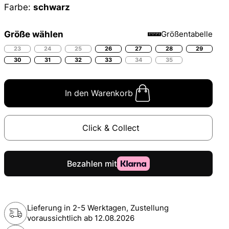
Farbe:
schwarz
Größe wählen
Größentabelle
23
24
25
26
27
28
29
30
31
32
33
34
35
In den Warenkorb
Click & Collect
Lieferung in 2-5 Werktagen, Zustellung
voraussichtlich ab
12.08.2026