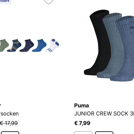
lusiv
r
Puma
rsocken
JUNIOR CREW SOCK 3
€ 17,99
€ 7,99