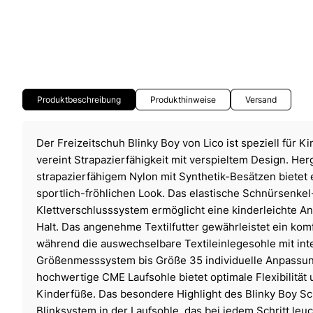
Produktbeschreibung
Produkthinweise
Versand
Der Freizeitschuh Blinky Boy von Lico ist speziell für 
vereint Strapazierfähigkeit mit verspieltem Design. Herg
strapazierfähigem Nylon mit Synthetik-Besätzen bietet 
sportlich-fröhlichen Look. Das elastische Schnürsenkel
Klettverschlusssystem ermöglicht eine kinderleichte 
Halt. Das angenehme Textilfutter gewährleistet ein kom
während die auswechselbare Textileinlegesohle mit int
Größenmesssystem bis Größe 35 individuelle Anpassun
hochwertige CME Laufsohle bietet optimale Flexibilität un
Kinderfüße. Das besondere Highlight des Blinky Boy Sch
Blinksystem in der Laufsohle, das bei jedem Schritt leu