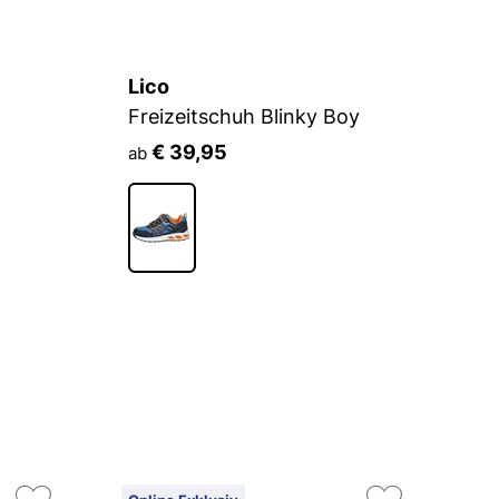
Lico
U
Freizeitschuh Blinky Boy
S
€ 39,95
ab
a