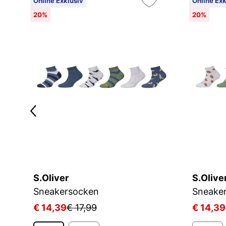
Online Exklusiv
Online Exk
20%
20%
S.Oliver
S.Olive
KIDS CRW 3P WHITE/MGREYH/BLACK
Sneakersocken
Sneake
€ 14,39
€ 17,99
€ 14,39