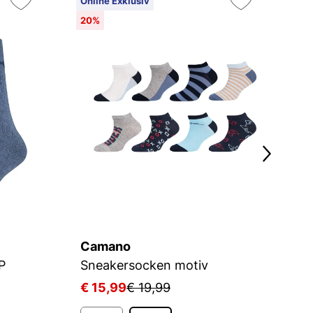
Online Exklusiv
On
20%
2
Camano
C
P
Sneakersocken motiv
S
€ 15,99
€ 19,99
€