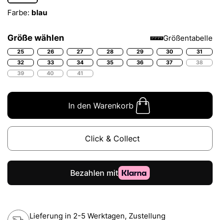
Farbe:
blau
Größe wählen
Größentabelle
25
26
27
28
29
30
31
32
33
34
35
36
37
38
39
40
41
In den Warenkorb
Click & Collect
Lieferung in 2-5 Werktagen, Zustellung