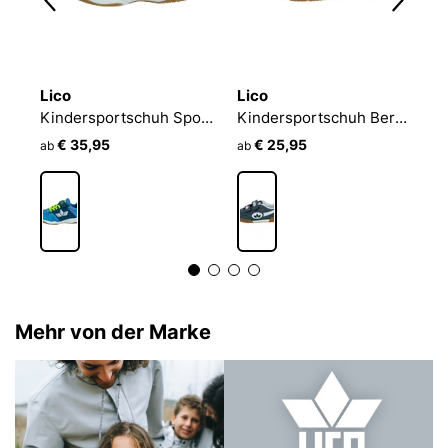
Lico
Lico
L
S
Kindersportschuh Sport VS
Kindersportschuh Bernie V
S
€ 35,95
€ 25,95
ab
ab
a
Mehr von der Marke