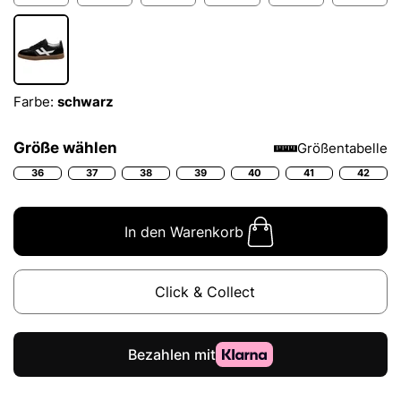
Farbe:
schwarz
Größe wählen
Größentabelle
36
37
38
39
40
41
42
In den Warenkorb
Click & Collect