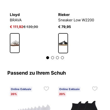
Lloyd
Rieker
L
BRAVA
Sneaker Low W2200
B
€ 111,92
€ 139,90
€ 79,95
€ 
Passend zu Ihrem Schuh
Online Exklusiv
Online Exklusiv
20%
20%