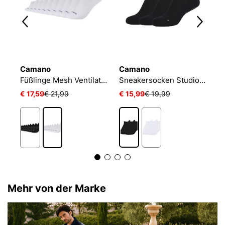
Camano
Camano
N
Füßlinge Mesh Ventilation
Sneakersocken Studio-Line Pilates und Yoga
€ 17,59
€ 21,99
€ 15,99
€ 19,99
€
Mehr von der Marke