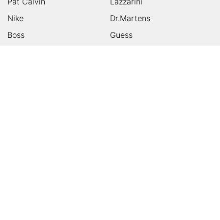
Pat Calvin
Lazzarini
Nike
Dr.Martens
Boss
Guess
Skechers
Michael Kors
Birkenstock
Tamaris
Kalman & Kalman
Ugg
On
Puma
Högl
Converse
HUMANIC
Kundenservice
Footer
Zahlungsarten
Sicher einkaufen
Versandarten