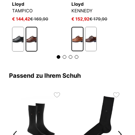
Lloyd
Lloyd
L
TAMPICO
KENNEDY
L
€ 144,42
€ 169,90
€ 152,92
€ 179,90
€
Passend zu Ihrem Schuh