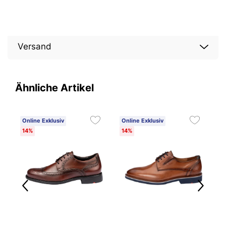
Versand
Ähnliche Artikel
Online Exklusiv
Online Exklusiv
O
14%
14%
1