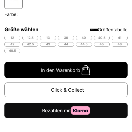
Farbe:
Größe wählen
Größentabelle
12
12.5
13
39
40
40.5
41
42
42.5
43
44
44.5
45
46
46.5
In den Warenkorb
Click & Collect