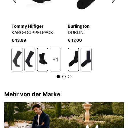
Tommy Hilfiger
Burlington
T
KARO-DOPPELPACK
DUBLIN
S
€ 13,99
€ 17,00
€
+1
Mehr von der Marke