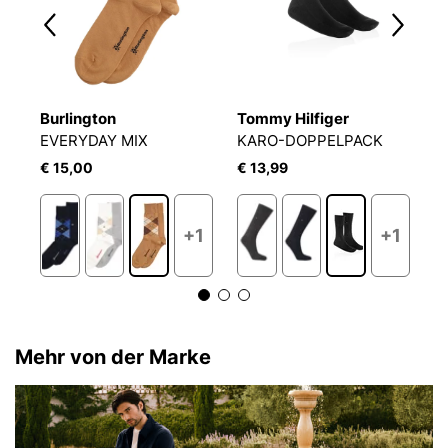
Burlington
Tommy Hilfiger
B
-SOFT SOCKS 2P
EVERYDAY MIX
KARO-DOPPELPACK
D
€ 15,00
€ 13,99
€
+1
+1
Mehr von der Marke