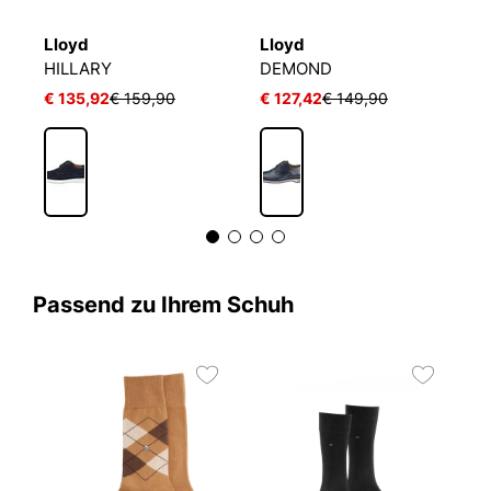
Lloyd
Lloyd
L
HILLARY
DEMOND
G
€ 135,92
€ 159,90
€ 127,42
€ 149,90
€
Passend zu Ihrem Schuh