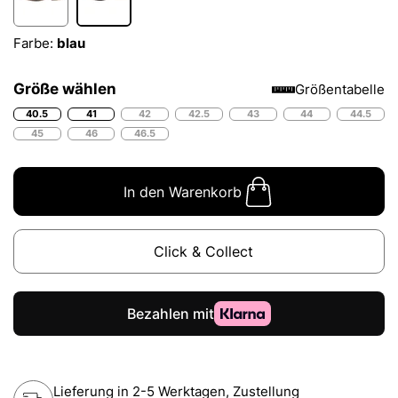
Farbe:
blau
Größe wählen
Größentabelle
40.5
41
42
42.5
43
44
44.5
45
46
46.5
In den Warenkorb
Click & Collect
Lieferung in 2-5 Werktagen, Zustellung