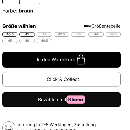
Farbe:
braun
Größe wählen
Größentabelle
40.5
41
42
42.5
43
44
44.5
45
46
46.5
In den Warenkorb
Click & Collect
Lieferung in 2-5 Werktagen, Zustellung