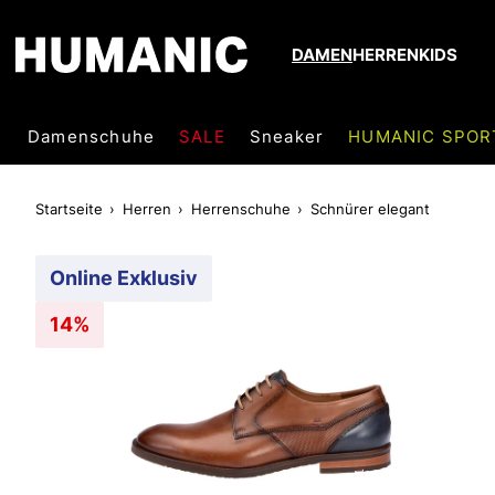
DAMEN
HERREN
KIDS
Damenschuhe
SALE
Sneaker
HUMANIC SPOR
Startseite
Herren
Herrenschuhe
Schnürer elegant
Online Exklusiv
14%