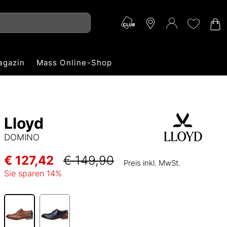
agazin
Mass Online-Shop
Lloyd
DOMINO
€ 127,42
€ 149,90
Preis inkl. MwSt.
Sie sparen
14
%