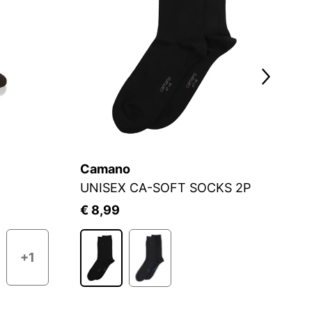
Camano
F
UNISEX CA-SOFT SOCKS 2P
S
€ 8,99
€
+1