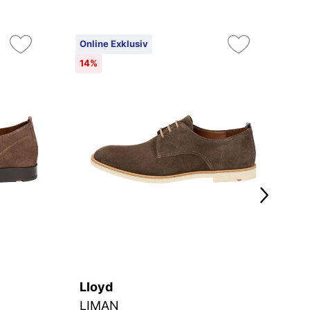
Online Exklusiv
On
14%
14
Lloyd
L
LIMAN
G