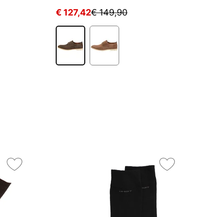
€ 127,42
€ 149,90
€