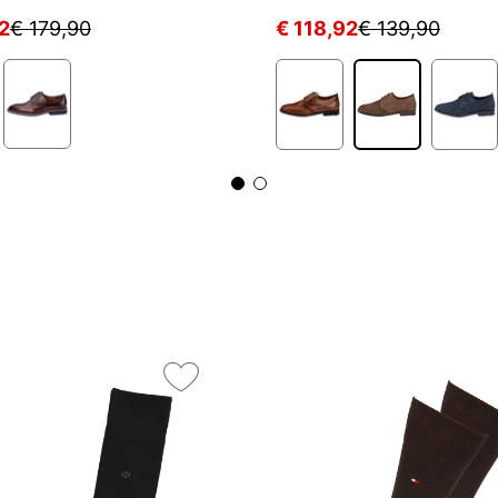
2
€ 179,90
€ 118,92
€ 139,90