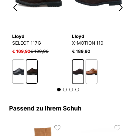
Lloyd
Lloyd
L
SELECT 117G
X-MOTION 110
E
€ 169,92
€ 199,90
€ 189,90
€
Passend zu Ihrem Schuh