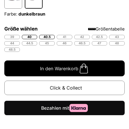
Farbe:
dunkelbraun
Größe wählen
Größentabelle
39
40
40.5
41
42
42.5
43
44
44.5
45
46
46.5
47
48
48.5
In den Warenkorb
Click & Collect