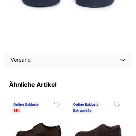
Versand
Ähnliche Artikel
Online Exklusiv
Online Exklusiv
O
14%
Extragröße
E