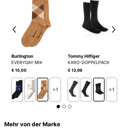
Burlington
Tommy Hilfiger
B
-SOFT SOCKS 2P
EVERYDAY MIX
KARO-DOPPELPACK
D
€ 15,00
€ 13,99
€
+1
+1
Mehr von der Marke