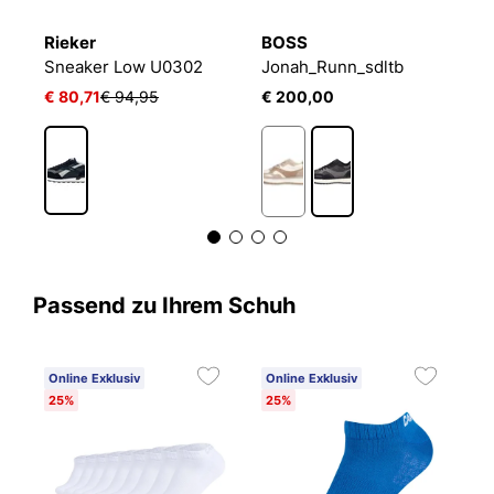
Rieker
BOSS
L
Sneaker Low U0302
Jonah_Runn_sdltb
S
€ 80,71
€ 94,95
€ 200,00
€
Passend zu Ihrem Schuh
Online Exklusiv
Online Exklusiv
25%
25%