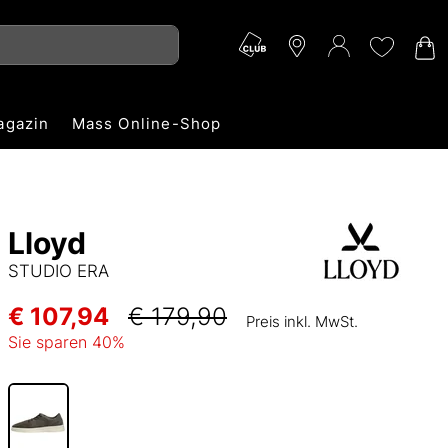
agazin
Mass Online-Shop
Lloyd
STUDIO ERA
€ 107,94
€ 179,90
Preis inkl. MwSt.
Sie sparen
40
%