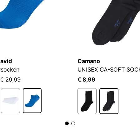
avid
Camano
rsocken
UNISEX CA-SOFT SOC
€ 29,99
€ 8,99