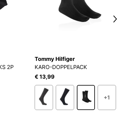
Tommy Hilfiger
C
KS 2P
KARO-DOPPELPACK
S
€ 13,99
€
+1