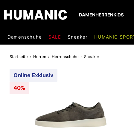
DAMEN
HERREN
KIDS
Damenschuhe
SALE
Sneaker
HUMANIC SPOR
Startseite
Herren
Herrenschuhe
Sneaker
Online Exklusiv
40%