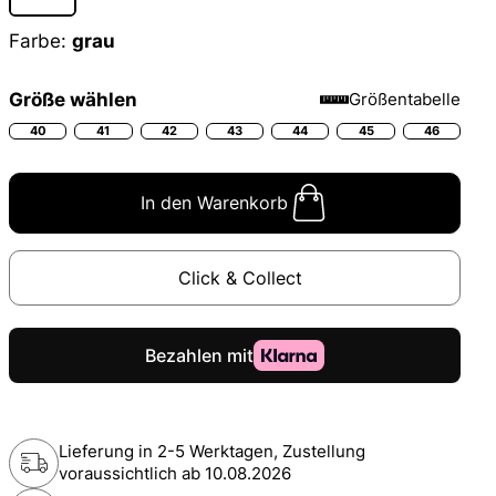
Farbe:
grau
Größe wählen
Größentabelle
40
41
42
43
44
45
46
In den Warenkorb
Click & Collect
Lieferung in 2-5 Werktagen, Zustellung
voraussichtlich ab
10.08.2026