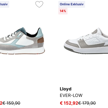
lusiv
Online Exklusiv
14%
Lloyd
EVER-LOW
92
€ 159,90
€ 152,92
€ 179,90