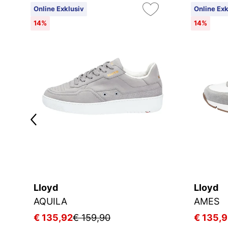
Online Exklusiv
Online Exk
14%
14%
Lloyd
Lloyd
AQUILA
AMES
€ 135,92
€ 159,90
€ 135,