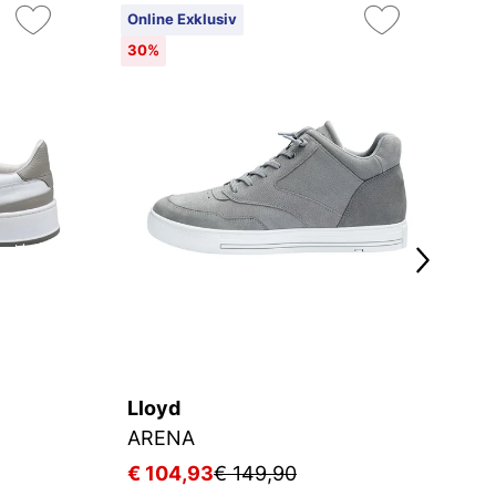
Online Exklusiv
On
30%
Ex
Lloyd
L
ARENA
M
€ 104,93
€ 149,90
€