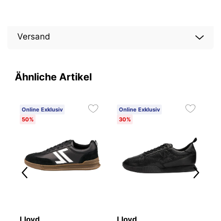
Versand
Ähnliche Artikel
Online Exklusiv
Online Exklusiv
O
50%
30%
3
Lloyd
Lloyd
L