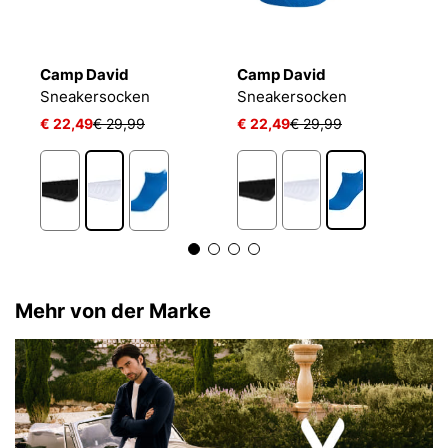
Camp David
Camp David
B
Sneakersocken
Sneakersocken
E
€ 22,49
€ 29,99
€ 22,49
€ 29,99
€
1
Mehr von der Marke