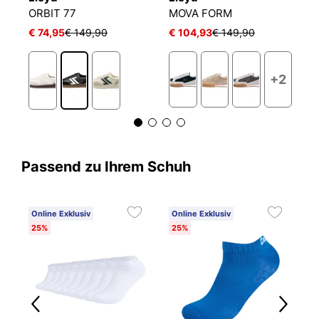
ORBIT 77
MOVA FORM
S
€ 74,95
€ 149,90
€ 104,93
€ 149,90
€
+2
Passend zu Ihrem Schuh
Online Exklusiv
Online Exklusiv
25%
25%