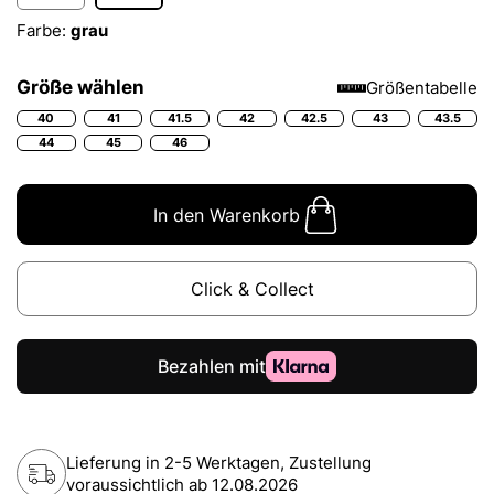
Farbe:
grau
Größe wählen
Größentabelle
40
41
41.5
42
42.5
43
43.5
44
45
46
In den Warenkorb
Click & Collect
Lieferung in 2-5 Werktagen, Zustellung
voraussichtlich ab
12.08.2026