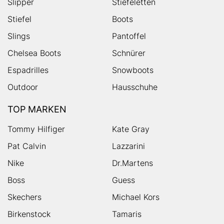
Slipper
Stiefeletten
Stiefel
Boots
Slings
Pantoffel
Chelsea Boots
Schnürer
Espadrilles
Snowboots
Outdoor
Hausschuhe
TOP MARKEN
Tommy Hilfiger
Kate Gray
Pat Calvin
Lazzarini
Nike
Dr.Martens
Boss
Guess
Skechers
Michael Kors
Birkenstock
Tamaris