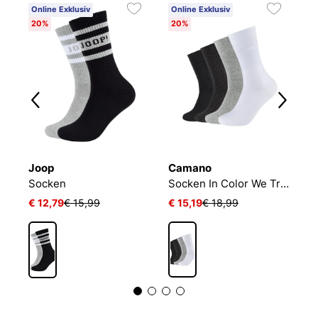
Online Exklusiv
Online Exklusiv
20%
20%
Joop
Camano
B
Socken
Socken In Color We Trust
E
€ 12,79
€ 15,99
€ 15,19
€ 18,99
€
1