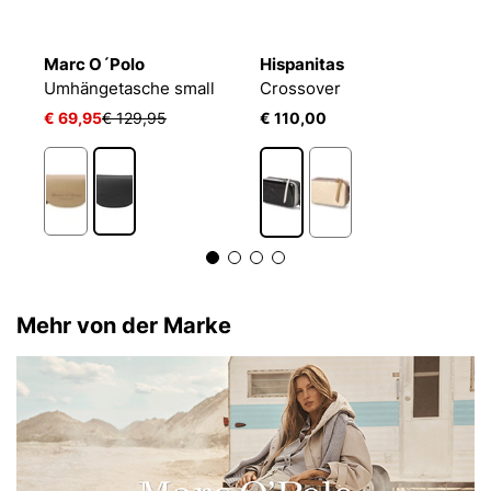
Marc O´Polo
Hispanitas
M
che TAS Maggie
Umhängetasche small
Crossover
U
€ 69,95
€ 129,95
€ 110,00
€
Mehr von der Marke