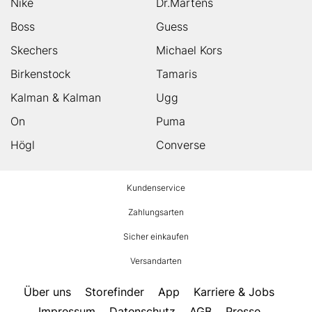
Nike
Dr.Martens
Boss
Guess
Skechers
Michael Kors
Birkenstock
Tamaris
Kalman & Kalman
Ugg
On
Puma
Högl
Converse
HUMANIC
Kundenservice
Footer
Zahlungsarten
Sicher einkaufen
Versandarten
Über uns
Storefinder
App
Karriere & Jobs
Impressum
Datenschutz
AGB
Presse