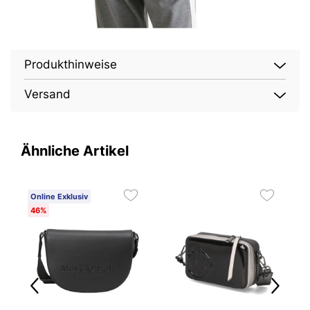
Produkthinweise
Versand
Ähnliche Artikel
Online Exklusiv
O
46%
4