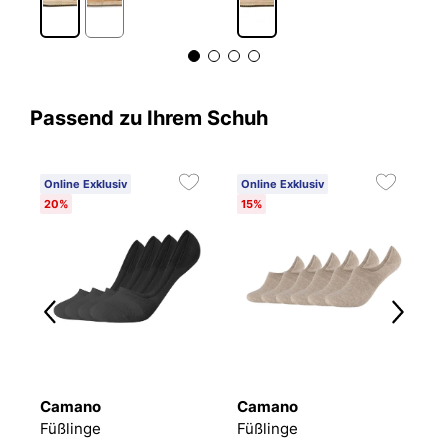
Passend zu Ihrem Schuh
Online Exklusiv
Online Exklusiv
20%
15%
Camano
Camano
T
Füßlinge Mesh Ventilation
Füßlinge
Füßlinge
F