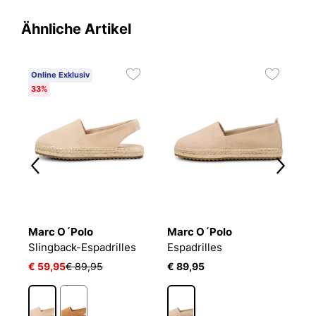
Ähnliche Artikel
Online Exklusiv
33%
Marc O´Polo
Marc O´Polo
M
le
Slingback-Espadrilles
Espadrilles
V
€ 59,95
€ 89,95
€ 89,95
€