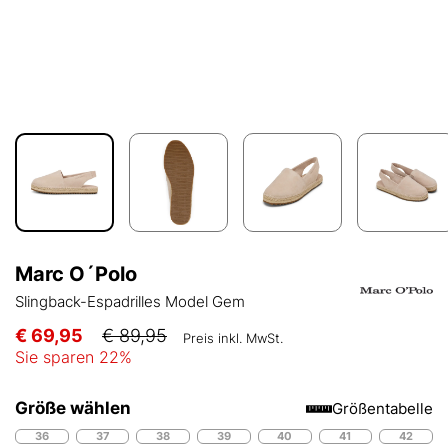
Marc O´Polo
Slingback-Espadrilles Model Gem
€ 69,95
€ 89,95
Preis inkl. MwSt.
Sie sparen
22
%
Größe wählen
Größentabelle
36
37
38
39
40
41
42