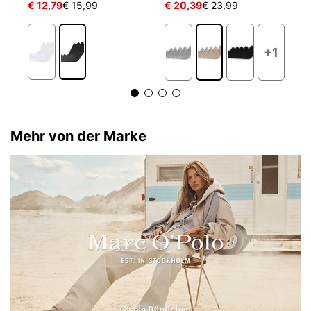
€ 12,79
€ 15,99
€ 20,39
€ 23,99
€ 
+1
Mehr von der Marke