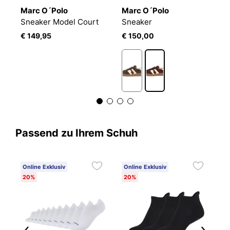
Marc O´Polo
Marc O´Polo
M
Sneaker Model Court
Sneaker
S
€ 149,95
€ 150,00
€
Passend zu Ihrem Schuh
Online Exklusiv
Online Exklusiv
20%
20%