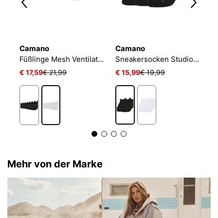
Camano
Camano
N
Füßlinge Mesh Ventilation
Sneakersocken Studio-Line Pilates und Yoga
€ 17,59
€ 21,99
€ 15,99
€ 19,99
€
Mehr von der Marke