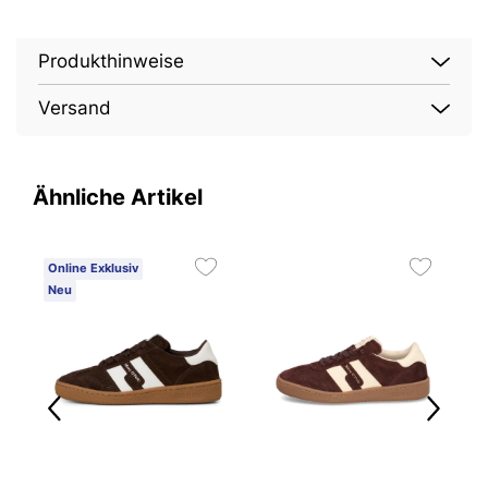
Produkthinweise
Versand
Ähnliche Artikel
Online Exklusiv
O
Neu
5