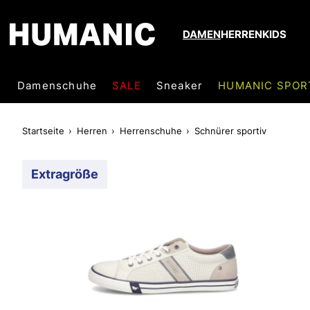
DAMEN
HERREN
KIDS
Damenschuhe
SALE
Sneaker
HUMANIC SPOR
Startseite
Herren
Herrenschuhe
Schnürer sportiv
Extragröße