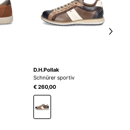
D.H.Pollak
C
Schnürer sportiv
M
€ 260,00
€