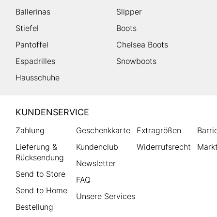
Ballerinas
Slipper
Stiefel
Boots
Pantoffel
Chelsea Boots
Espadrilles
Snowboots
Hausschuhe
HUMANIC
KUNDENSERVICE
Footer
Zahlung
Geschenkkarte
Extragrößen
Barri
Lieferung &
Kundenclub
Widerrufsrecht
Markt
Rücksendung
Newsletter
Send to Store
FAQ
Send to Home
Unsere Services
Bestellung