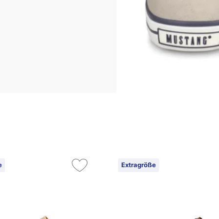
e
Extragröße