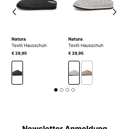
Natura
Natura
N
JOSEF SEIBEL Lara 03 | Hausschuh für Damen | Blau
Textil Hausschuh
Textil Hausschuh
H
€ 29,95
€ 29,95
€
Newsletter Anmeldung