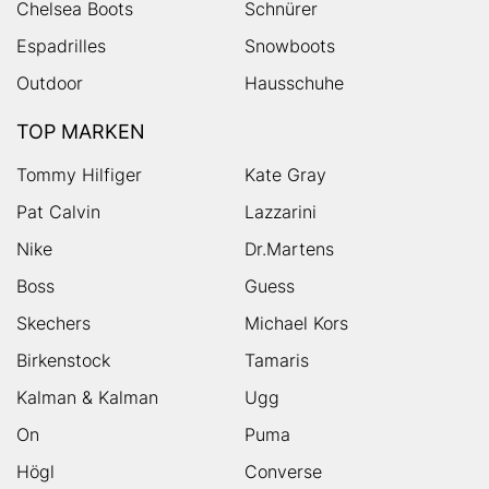
Chelsea Boots
Schnürer
Espadrilles
Snowboots
Outdoor
Hausschuhe
TOP MARKEN
Tommy Hilfiger
Kate Gray
Pat Calvin
Lazzarini
Nike
Dr.Martens
Boss
Guess
Skechers
Michael Kors
Birkenstock
Tamaris
Kalman & Kalman
Ugg
On
Puma
Högl
Converse