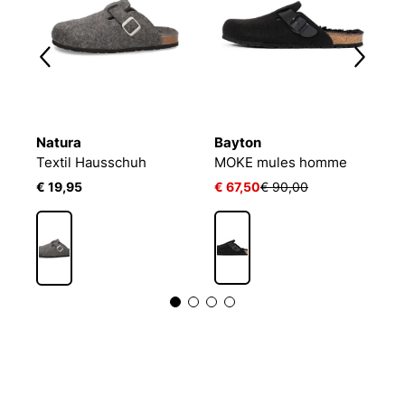
Natura
Bayton
N
Textil Hausschuh
MOKE mules homme
T
€ 19,95
€ 67,50
€ 90,00
€