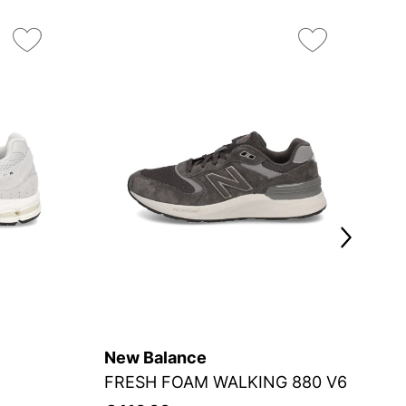
New Balance
N
FRESH FOAM WALKING 880 V6
F