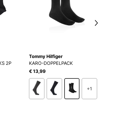
Tommy Hilfiger
C
KS 2P
KARO-DOPPELPACK
S
€ 13,99
€
+1