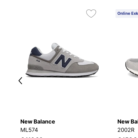
Online Exk
New Balance
New Ba
ML574
2002R