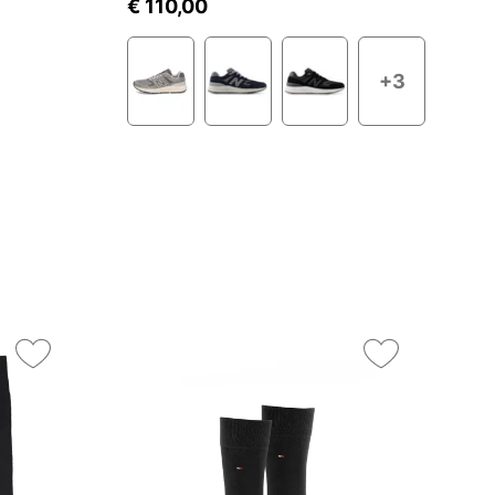
€ 110,00
€
+3
On
25