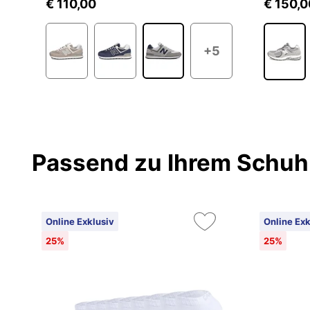
€ 110,00
€ 150,0
1
+5
Passend zu Ihrem Schuh
Online Exklusiv
Online Exk
25%
25%