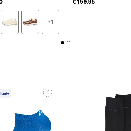
0
€ 159,95
+1
lusiv