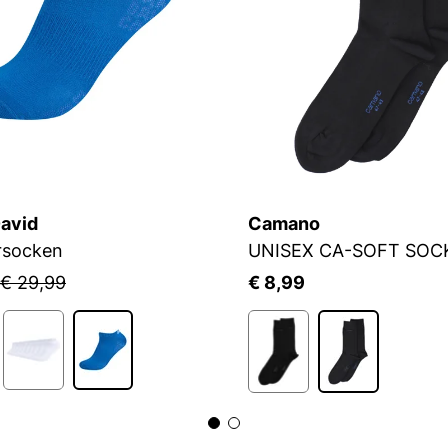
avid
Camano
rsocken
UNISEX CA-SOFT SOC
€ 29,99
€ 8,99