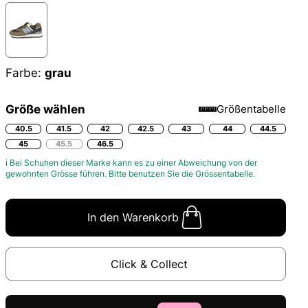
Farbe:
grau
Größe wählen
Größentabelle
40.5
41.5
42
42.5
43
44
44.5
45
45.5
46.5
ℹ Bei Schuhen dieser Marke kann es zu einer Abweichung von der
gewohnten Grösse führen. Bitte benutzen Sie die
Grössentabelle.
In den Warenkorb
Click & Collect