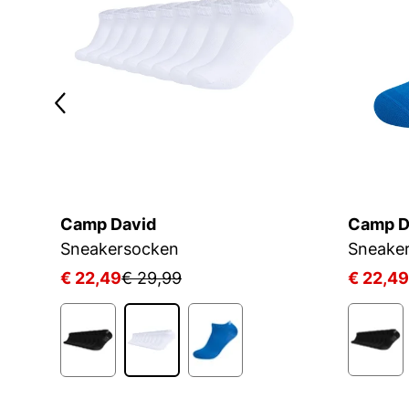
Camp David
Camp D
Sneakersocken
Sneake
€ 22,49
€ 29,99
€ 22,49
1