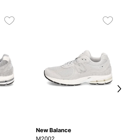
New Balance
N
M2002
F