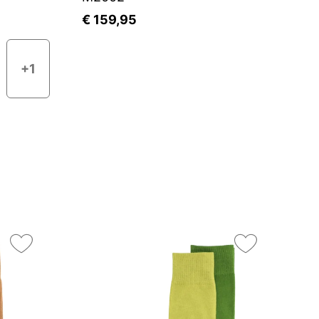
€ 159,95
€
+1
On
25