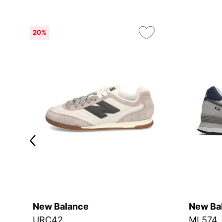
20%
New Balance
New Ba
URC42
ML574