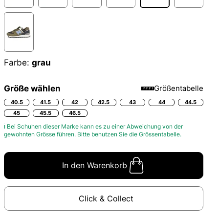
Farbe:
grau
Größe wählen
Größentabelle
40.5
41.5
42
42.5
43
44
44.5
45
45.5
46.5
ℹ Bei Schuhen dieser Marke kann es zu einer Abweichung von der
gewohnten Grösse führen. Bitte benutzen Sie die
Grössentabelle.
In den Warenkorb
Click & Collect