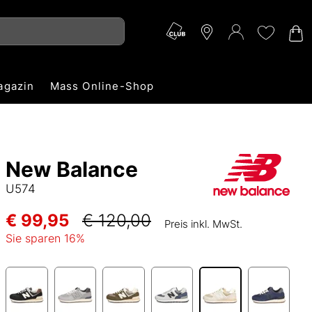
agazin
Mass Online-Shop
New Balance
U574
€ 99,95
€ 120,00
Preis inkl. MwSt.
Sie sparen
16
%