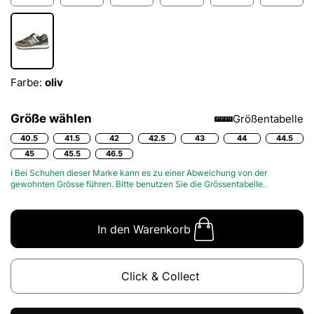
Farbe:
oliv
Größe wählen
Größentabelle
40.5
41.5
42
42.5
43
44
44.5
45
45.5
46.5
ℹ Bei Schuhen dieser Marke kann es zu einer Abweichung von der
gewohnten Grösse führen. Bitte benutzen Sie die
Grössentabelle.
In den Warenkorb
Click & Collect