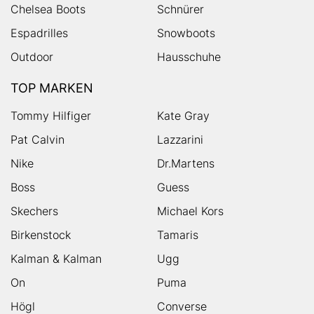
Chelsea Boots
Schnürer
Espadrilles
Snowboots
Outdoor
Hausschuhe
TOP MARKEN
Tommy Hilfiger
Kate Gray
Pat Calvin
Lazzarini
Nike
Dr.Martens
Boss
Guess
Skechers
Michael Kors
Birkenstock
Tamaris
Kalman & Kalman
Ugg
On
Puma
Högl
Converse