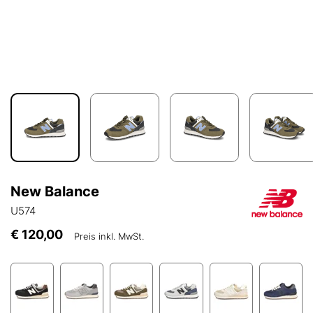
New Balance
U574
€ 120,00
Preis inkl. MwSt.