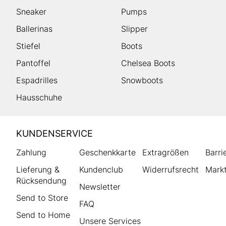
Sneaker
Pumps
Ballerinas
Slipper
Stiefel
Boots
Pantoffel
Chelsea Boots
Espadrilles
Snowboots
Hausschuhe
HUMANIC
KUNDENSERVICE
Footer
Zahlung
Geschenkkarte
Extragrößen
Barri
Lieferung &
Kundenclub
Widerrufsrecht
Markt
Rücksendung
Newsletter
Send to Store
FAQ
Send to Home
Unsere Services