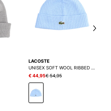
LACOSTE
N
UNISEX SOFT WOOL RIBBED BEANIE
M
€ 44,95
€ 54,95
€