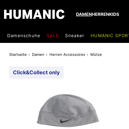
DAMEN
HERREN
KIDS
Damenschuhe
SALE
Sneaker
HUMANIC SPOR
Startseite
Damen
Herren Accessoires
Mütze
Click&Collect only