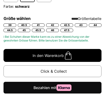
Farbe:
schwarz
Größe wählen
Größentabelle
39
40.5
41
42
42.5
43
44
44.5
45
45.5
46
47.5
ℹ Bei Schuhen dieser Marke kann es zu einer Abweichung von der
gewohnten Grösse führen. Bitte benutzen Sie die
Grössentabelle.
In den Warenkorb
Click & Collect