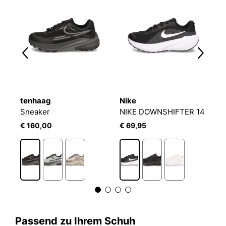
tenhaag
Nike
N
Sneaker
NIKE DOWNSHIFTER 14
N
€ 160,00
€ 69,95
€
3
Passend zu Ihrem Schuh