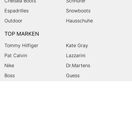
Chelsea Boots
Schnürer
Espadrilles
Snowboots
Outdoor
Hausschuhe
TOP MARKEN
Tommy Hilfiger
Kate Gray
Pat Calvin
Lazzarini
Nike
Dr.Martens
Boss
Guess
Skechers
Michael Kors
Birkenstock
Tamaris
Kalman & Kalman
Ugg
On
Puma
Högl
Converse