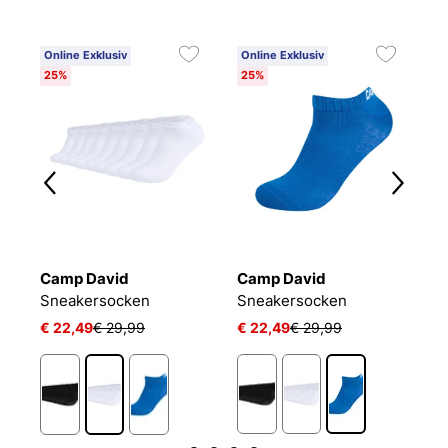
Online Exklusiv
Online Exklusiv
25%
25%
Camp David
Camp David
B
Sneakersocken
Sneakersocken
E
€ 22,49
€ 29,99
€ 22,49
€ 29,99
€
1