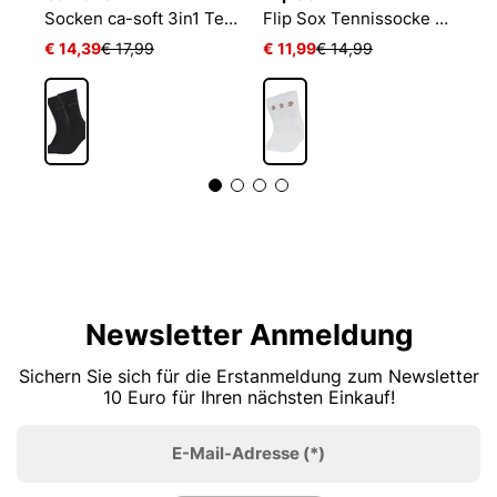
Socken ca-soft 3in1 Tencel Wolle Bambus
Flip Sox Tennissocke mit Motiv Flip Sox Tennissocke mit Motiv
€ 14,39
€ 17,99
€ 11,99
€ 14,99
€
Newsletter Anmeldung
Sichern Sie sich für die Erstanmeldung zum Newsletter
10 Euro für Ihren nächsten Einkauf!
E-Mail-Adresse
(*)