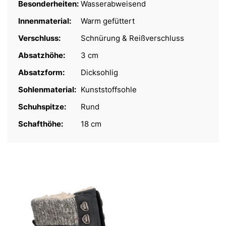
Besonderheiten:
Wasserabweisend
Innenmaterial:
Warm gefüttert
Verschluss:
Schnürung & Reißverschluss
Absatzhöhe:
3 cm
Absatzform:
Dicksohlig
Sohlenmaterial:
Kunststoffsohle
Schuhspitze:
Rund
Schafthöhe:
18 cm