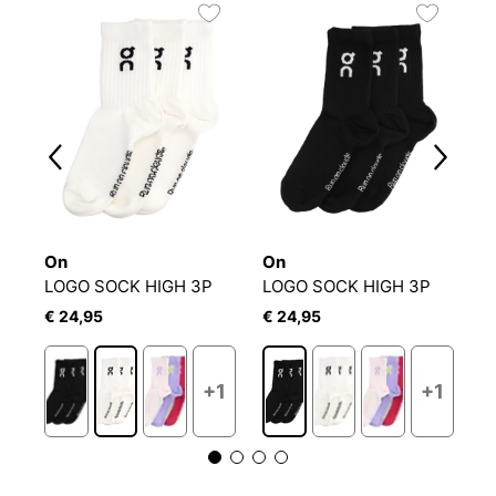
2
On
On
O
LOGO SOCK HIGH 3P
LOGO SOCK HIGH 3P
L
€ 24,95
€ 24,95
€
1
+1
+1