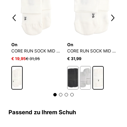
On
On
O
CORE RUN SOCK MID 2P
CORE RUN SOCK MID 2P
L
€ 19,95
€ 31,95
€ 31,99
€
2
Passend zu Ihrem Schuh