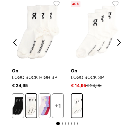
40%
3
On
On
O
LOGO SOCK HIGH 3P
LOGO SOCK 3P
€ 24,95
€ 14,95
€ 24,95
€
1
+1