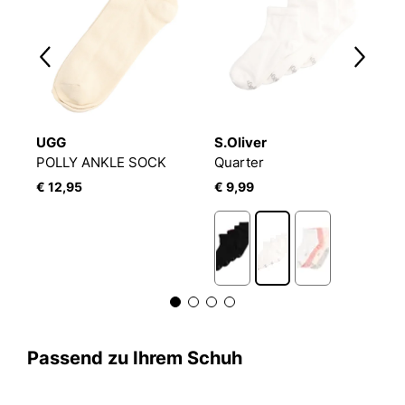
UGG
S.Oliver
O
COMFORT LOVE LEO TENNIS QUARTER 2P
POLLY ANKLE SOCK
Quarter
€ 12,95
€ 9,99
€
Passend zu Ihrem Schuh