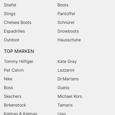
Stiefel
Boots
Slings
Pantoffel
Chelsea Boots
Schnürer
Espadrilles
Snowboots
Outdoor
Hausschuhe
TOP MARKEN
Tommy Hilfiger
Kate Gray
Pat Calvin
Lazzarini
Nike
Dr.Martens
Boss
Guess
Skechers
Michael Kors
Birkenstock
Tamaris
Kalman & Kalman
Ugg