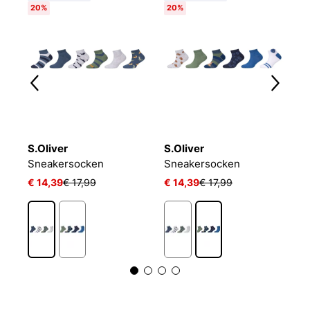
20%
20%
S.Oliver
S.Oliver
P
LIN KIDS CRW 3P WHITE/MGREYH/BLACK
Sneakersocken
Sneakersocken
J
€ 14,39
€ 17,99
€ 14,39
€ 17,99
€ 
1