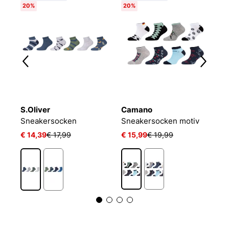
20%
20%
S.Oliver
Camano
P
LIN KIDS CRW 3P WHITE/MGREYH/BLACK
Sneakersocken
Sneakersocken motiv
€ 14,39
€ 17,99
€ 15,99
€ 19,99
€ 
1