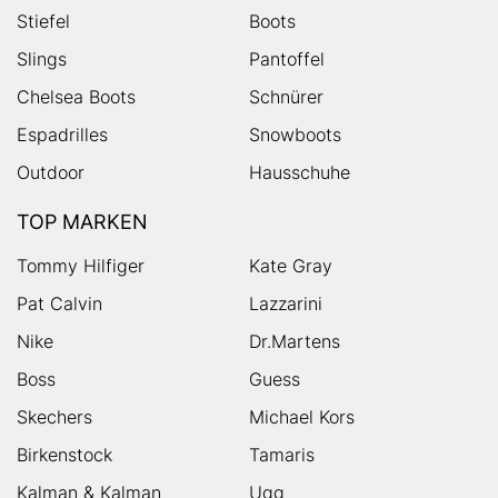
Stiefel
Boots
Slings
Pantoffel
Chelsea Boots
Schnürer
Espadrilles
Snowboots
Outdoor
Hausschuhe
TOP MARKEN
Tommy Hilfiger
Kate Gray
Pat Calvin
Lazzarini
Nike
Dr.Martens
Boss
Guess
Skechers
Michael Kors
Birkenstock
Tamaris
Kalman & Kalman
Ugg