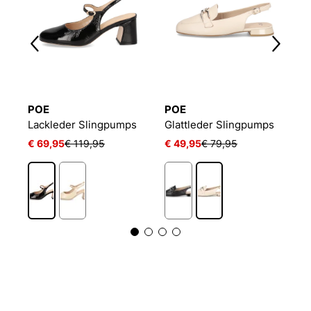
POE
POE
L
Lackleder Slingpumps
Glattleder Slingpumps
T
€ 69,95
€ 119,95
€ 49,95
€ 79,95
€