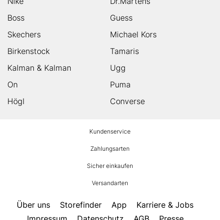
Nike
Dr.Martens
Boss
Guess
Skechers
Michael Kors
Birkenstock
Tamaris
Kalman & Kalman
Ugg
On
Puma
Högl
Converse
HUMANIC
Kundenservice
Footer
Zahlungsarten
Sicher einkaufen
Versandarten
Über uns
Storefinder
App
Karriere & Jobs
Impressum
Datenschutz
AGB
Presse