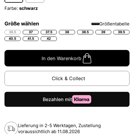
Farbe:
schwarz
Größe wählen
Größentabelle
36.5
37
37.5
38
38.5
39
39.5
40.5
41.5
42
In den Warenkorb
Click & Collect
Lieferung in 2-5 Werktagen, Zustellung
voraussichtlich ab
11.08.2026