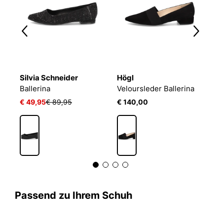
Silvia Schneider
Högl
P
Sonstige Obermaterialien Ballerina
Ballerina
Veloursleder Ballerina
V
€ 49,95
€ 89,95
€ 140,00
€
Passend zu Ihrem Schuh