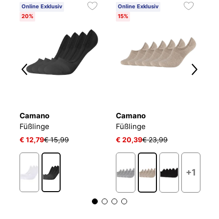
Online Exklusiv
Online Exklusiv
20%
15%
Camano
Camano
T
Füßlinge Mesh Ventilation
Füßlinge
Füßlinge
F
€ 12,79
€ 15,99
€ 20,39
€ 23,99
€ 
+1