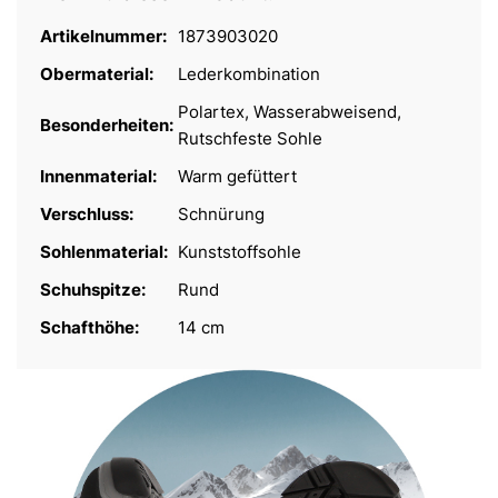
Artikelnummer:
1873903020
Obermaterial:
Lederkombination
Polartex, Wasserabweisend,
Besonderheiten:
Rutschfeste Sohle
Innenmaterial:
Warm gefüttert
Verschluss:
Schnürung
Sohlenmaterial:
Kunststoffsohle
Schuhspitze:
Rund
Schafthöhe:
14 cm