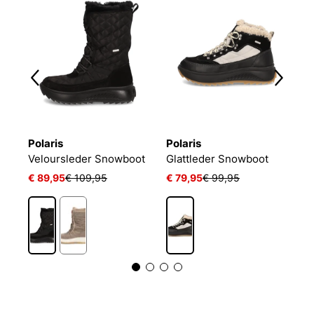
Polaris
Polaris
P
Lederkombination Snowboot
Veloursleder Snowboot
Glattleder Snowboot
T
€ 89,95
€ 109,95
€ 79,95
€ 99,95
€