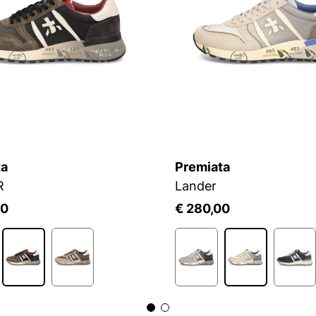
ta
Premiata
R
Lander
00
€ 280,00