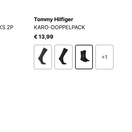
Tommy Hilfiger
C
KS 2P
KARO-DOPPELPACK
S
€ 13,99
€
+1