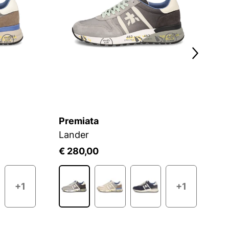
Premiata
P
Lander
L
€ 280,00
€
+1
+1