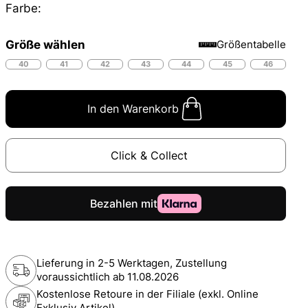
Farbe:
Größe wählen
Größentabelle
40
41
42
43
44
45
46
In den Warenkorb
Click & Collect
Lieferung in 2-5 Werktagen, Zustellung
voraussichtlich ab
11.08.2026
Kostenlose Retoure in der Filiale (exkl. Online
Exklusiv Artikel)