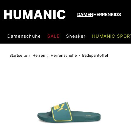
DAMEN
HERREN
KIDS
Damenschuhe
SALE
Sneaker
HUMANIC SPOR
Startseite
Herren
Herrenschuhe
Badepantoffel