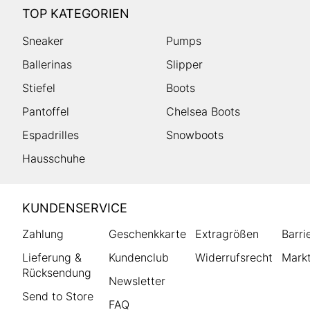
TOP KATEGORIEN
Sneaker
Pumps
Ballerinas
Slipper
Stiefel
Boots
Pantoffel
Chelsea Boots
Espadrilles
Snowboots
Hausschuhe
HUMANIC
KUNDENSERVICE
Footer
Zahlung
Geschenkkarte
Extragrößen
Barri
Lieferung &
Kundenclub
Widerrufsrecht
Markt
Rücksendung
Newsletter
Send to Store
FAQ