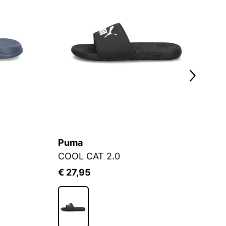
Puma
P
COOL CAT 2.0
L
€ 27,95
€