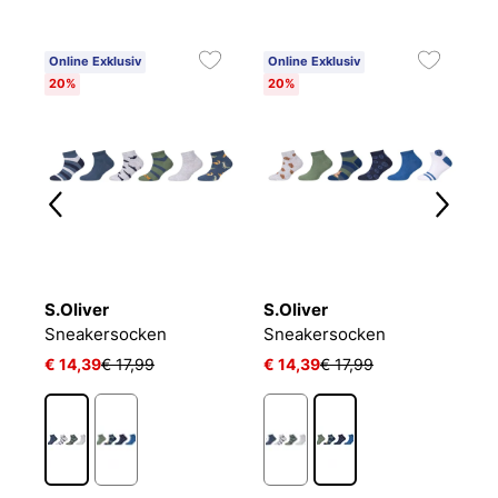
Online Exklusiv
Online Exklusiv
20%
20%
S.Oliver
S.Oliver
P
LIN KIDS CRW 3P WHITE/MGREYH/BLACK
Sneakersocken
Sneakersocken
J
€ 14,39
€ 17,99
€ 14,39
€ 17,99
€ 
1