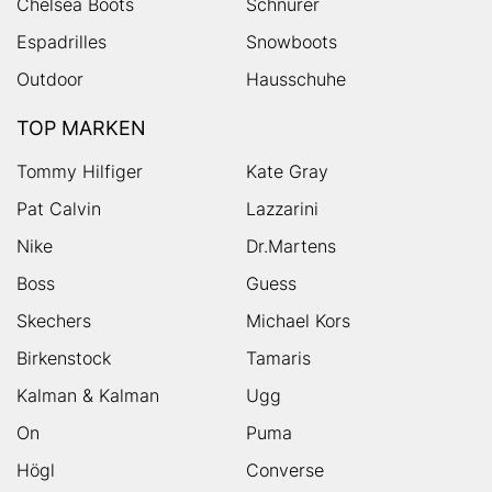
Chelsea Boots
Schnürer
Espadrilles
Snowboots
Outdoor
Hausschuhe
TOP MARKEN
Tommy Hilfiger
Kate Gray
Pat Calvin
Lazzarini
Nike
Dr.Martens
Boss
Guess
Skechers
Michael Kors
Birkenstock
Tamaris
Kalman & Kalman
Ugg
On
Puma
Högl
Converse