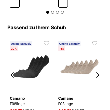
Passend zu Ihrem Schuh
Online Exklusiv
Online Exklusiv
20%
15%
Camano
Camano
T
Füßlinge Mesh Ventilation
Füßlinge
Füßlinge
F