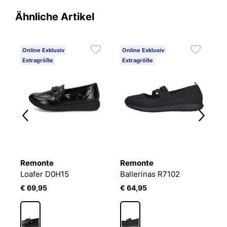
Ähnliche Artikel
Online Exklusiv
Online Exklusiv
O
Extragröße
Extragröße
E
Remonte
Remonte
R
Loafer D0H15
Ballerinas R7102
B
€ 69,95
€ 64,95
€