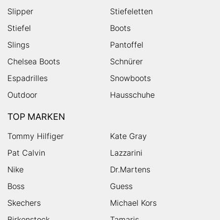
Slipper
Stiefeletten
Stiefel
Boots
Slings
Pantoffel
Chelsea Boots
Schnürer
Espadrilles
Snowboots
Outdoor
Hausschuhe
TOP MARKEN
Tommy Hilfiger
Kate Gray
Pat Calvin
Lazzarini
Nike
Dr.Martens
Boss
Guess
Skechers
Michael Kors
Birkenstock
Tamaris