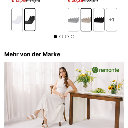
€ 12,79
€ 15,99
€ 20,39
€ 23,99
€ 
+1
Mehr von der Marke