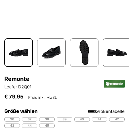
Remonte
Loafer D2Q01
€ 79,95
Preis inkl. MwSt.
Größe wählen
Größentabelle
36
37
38
39
40
41
42
43
44
45