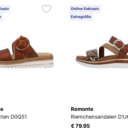
lusiv
Online Exklusiv
e
Extragröße
te
Remonte
tten D0Q51
Riemchensandalen D1J
5
€ 79,95