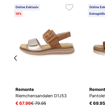
Online Exklusiv
Online Exk
14%
Extragröß
Remonte
Remon
Riemchensandalen D1J53
Pantole
€ 67,96
€ 79,95
€ 69,9