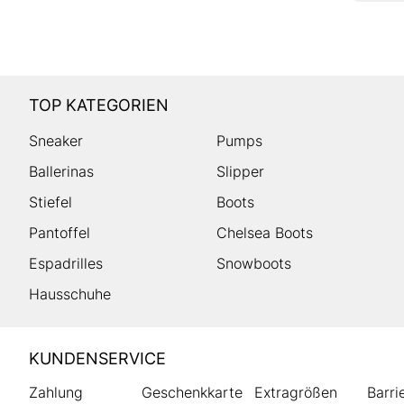
TOP KATEGORIEN
Sneaker
Pumps
Ballerinas
Slipper
Stiefel
Boots
Pantoffel
Chelsea Boots
Espadrilles
Snowboots
Hausschuhe
HUMANIC
KUNDENSERVICE
Footer
Zahlung
Geschenkkarte
Extragrößen
Barri