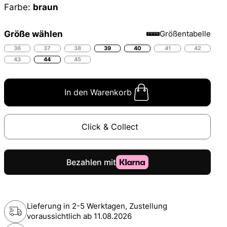
Farbe:
braun
Größe wählen
Größentabelle
36
37
38
39
40
41
42
43
44
45
In den Warenkorb
Click & Collect
Lieferung in 2-5 Werktagen, Zustellung
voraussichtlich ab
11.08.2026