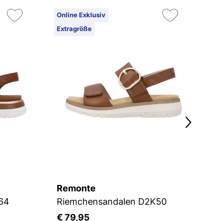
Online Exklusiv
On
Extragröße
Ex
Remonte
R
64
Riemchensandalen D2K50
P
€ 79,95
€