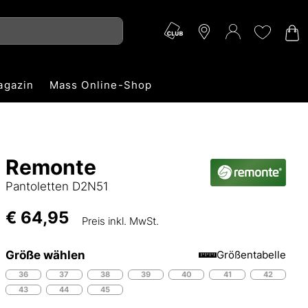
agazin
Mass Online-Shop
Remonte
Pantoletten D2N51
€ 64,95
Preis inkl. MwSt.
Größe wählen
Größentabelle
36
37
38
39
40
41
42
43
44
45