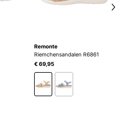
Remonte
R
Riemchensandalen R6861
P
€ 69,95
€