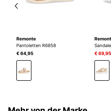
Remonte
Remon
Pantoletten R6858
Sandale
€ 64,95
€ 69,9
Mehr von der Marke