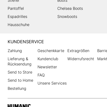
Stiefel
Boots
Pantoffel
Chelsea Boots
Espadrilles
Snowboots
Hausschuhe
HUMANIC
KUNDENSERVICE
Footer
Zahlung
Geschenkkarte
Extragrößen
Barri
Lieferung &
Kundenclub
Widerrufsrecht
Markt
Rücksendung
Newsletter
Send to Store
FAQ
Send to Home
Unsere Services
Bestellung