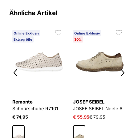
Ähnliche Artikel
Online Exklusiv
Online Exklusiv
O
Extragröße
30%
1
Remonte
JOSEF SEIBEL
S
JOSEF SEIBEL Fergey 56 | Halbschuh für Damen | Beige
Schnürschuhe R7101
JOSEF SEIBEL Neele 67 | Halbschuh für Damen | Beige
€ 74,95
€ 55,95
€ 79,95
€