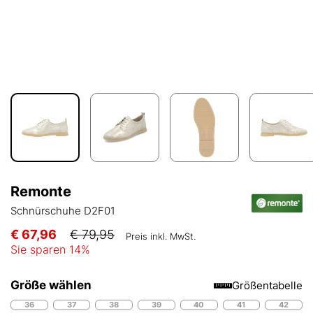
Remonte
Schnürschuhe D2F01
€ 67,96
€ 79,95
Preis inkl. MwSt.
Sie sparen
14
%
Größe wählen
Größentabelle
36
37
38
39
40
41
42