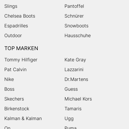
Slings
Pantoffel
Chelsea Boots
Schnürer
Espadrilles
Snowboots
Outdoor
Hausschuhe
TOP MARKEN
Tommy Hilfiger
Kate Gray
Pat Calvin
Lazzarini
Nike
Dr.Martens
Boss
Guess
Skechers
Michael Kors
Birkenstock
Tamaris
Kalman & Kalman
Ugg
On
Puma