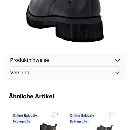
Produkthinweise
Versand
Ähnliche Artikel
Online Exklusiv
Online Exklusiv
O
Extragröße
Extragröße
E