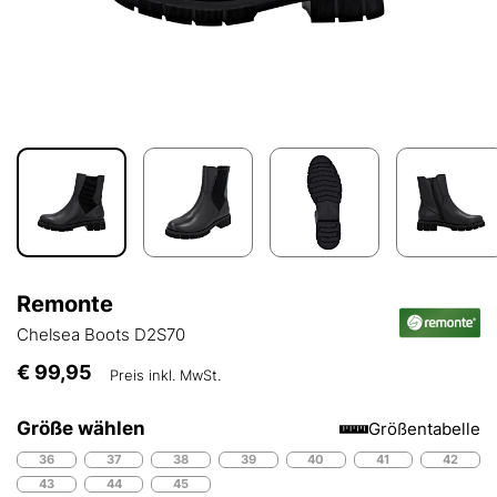
Remonte
Chelsea Boots D2S70
€ 99,95
Preis inkl. MwSt.
Größe wählen
Größentabelle
36
37
38
39
40
41
42
43
44
45