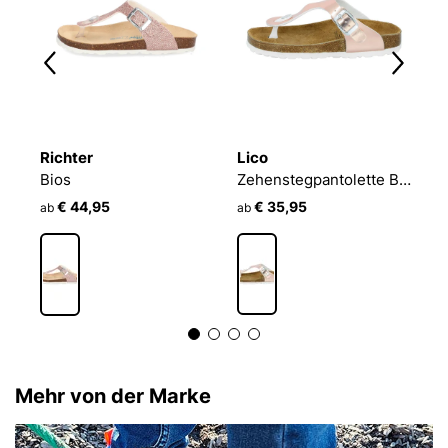
Richter
Lico
R
Zehenstegpantolette Bioline Look
Bios
Zehenstegpantolette Bioline Trend Kids
B
€ 44,95
€ 35,95
ab
ab
a
Mehr von der Marke