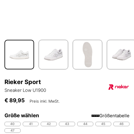
Rieker Sport
Sneaker Low U1900
€ 89,95
Preis inkl. MwSt.
Größe wählen
Größentabelle
40
41
42
43
44
45
46
47