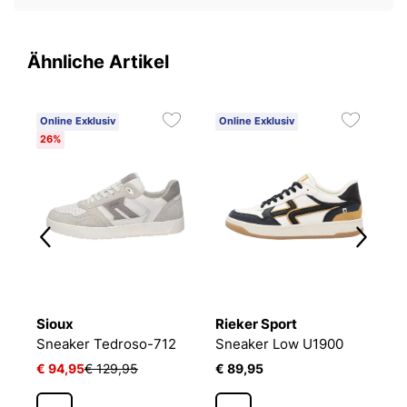
Ähnliche Artikel
Online Exklusiv
Online Exklusiv
26%
Sioux
Rieker Sport
L
Sneaker Tedroso-712
Sneaker Low U1900
C
€ 94,95
€ 129,95
€ 89,95
€
1