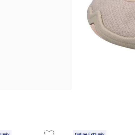
lusiv
Online Exklusiv