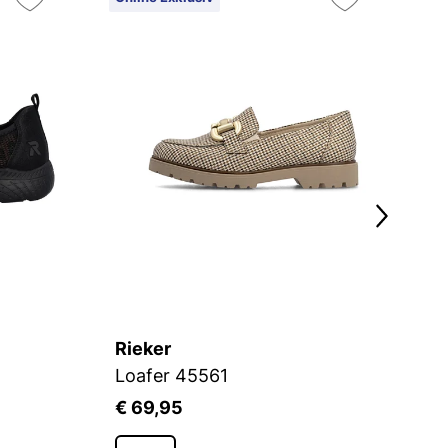
Rieker
R
Loafer 45561
L
€ 69,95
€