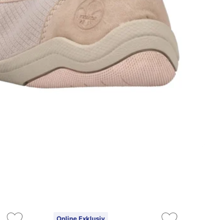
Online Exklusiv
On