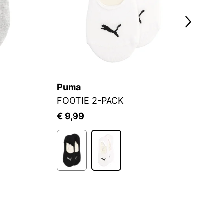
Puma
S.
FOOTIE 2-PACK
Fü
€ 9,99
€