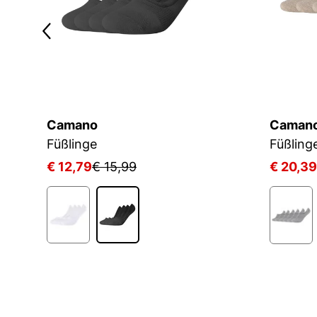
Camano
Caman
Füßlinge
Füßling
€ 12,79
€ 15,99
€ 20,39