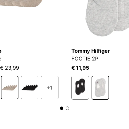
o
Tommy Hilfiger
e
FOOTIE 2P
€ 23,99
€ 11,95
+1