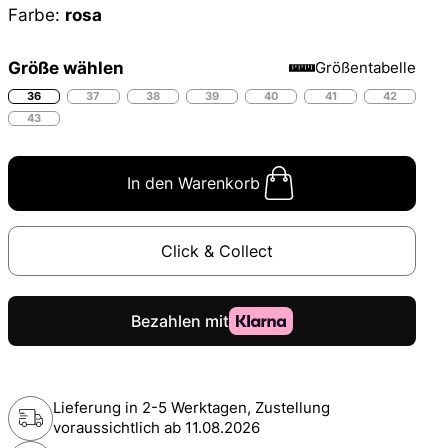
Farbe:
rosa
Größe wählen
Größentabelle
36
37
38
39
40
41
42
43
In den Warenkorb
Click & Collect
Lieferung in 2-5 Werktagen, Zustellung
voraussichtlich ab
11.08.2026