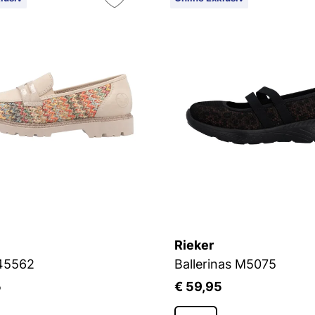
Rieker
 45562
Ballerinas M5075
5
€ 59,95