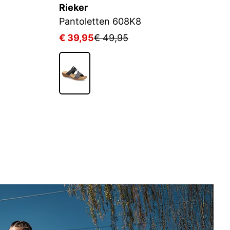
Rieker
R
Pantoletten 608K8
P
€ 39,95
€ 49,95
€