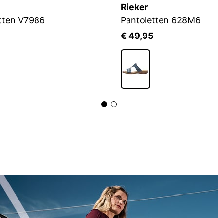
Rieker
tten V7986
Pantoletten 628M6
5
€ 49,95