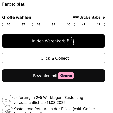
Farbe:
blau
Größe wählen
Größentabelle
36
37
38
39
40
41
42
In den Warenkorb
Click & Collect
Lieferung in 2-5 Werktagen, Zustellung
voraussichtlich ab
11.08.2026
Kostenlose Retoure in der Filiale (exkl. Online