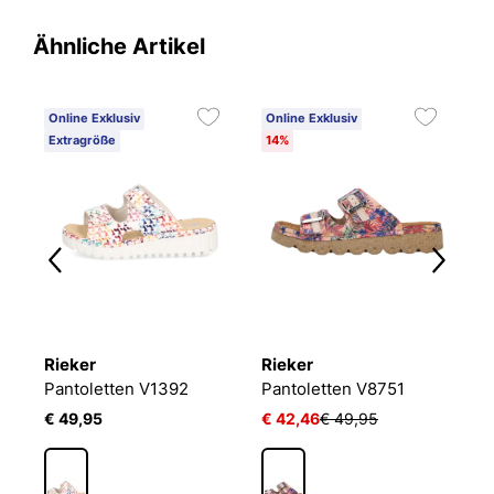
Ähnliche Artikel
Online Exklusiv
Online Exklusiv
Extragröße
14%
Rieker
Rieker
R
Pantoletten V1392
Pantoletten V8751
P
€ 49,95
€ 42,46
€ 49,95
€